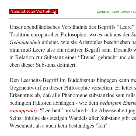
Zurück zu: “Leere, Leerheit / S
Unser abendländisches Verständnis des Begriffs “Leere”
Tradition europäischer Philosophie, wo es sich aus der
Su
Gebundenheit
ableitet, wie sie Aristoteles beschrieben ha
Sinn muß Leere also ein relativer Begriff sein. Deshalb 
in Relation zur Substanz eines “Etwas” gebracht und al
eben dieser Substanz definiert.
Den Leerheits-Begriff im Buddhismus hingegen kann ma
Gegenentwurf zu dieser Philosophie verstehen: Er leitet s
Erkenntnis ab, daß alle Phänomene substanzlos sein müss
bedingten Faktoren abhängen - wie dem
bedingten Entst
samuppada
). “Leerheit” umschreibt die Abwesenheit jeg
Seins: Infolge des stetigen Wandels aller Substanz gibt e
Wesenheit, also auch kein beständiges "Ich".