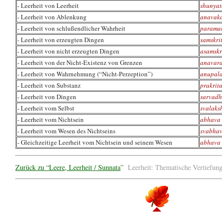
- Leerheit von Leerheit
shunyat
- Leerheit von Ablenkung
anavaka
- Leerheit von schlußendlicher Wahrheit
parama
- Leerheit von erzeugten Dingen
samskri
- Leerheit von nicht erzeugten Dingen
asamskr
- Leerheit von der Nicht-Existenz von Grenzen
anavara
- Leerheit von Wahrnehmung (“Nicht-Perzeption”)
anupal
- Leerheit von Substanz
prakrit
- Leerheit von Dingen
sarvad
- Leerheit vom Selbst
svalaks
- Leerheit vom Nichtsein
abhava 
- Leerheit vom Wesen des Nichtseins
svabhav
- Gleichzeitige Leerheit vom Nichtsein und seinem Wesen
abhava 
Zurück zu “Leere, Leerheit / Sunnata
”
Leerheit: Thematische Vertief