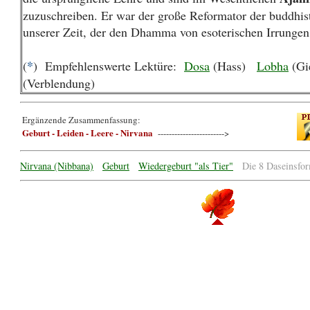
zuzuschreiben. Er war der große Reformator der buddhis
unserer Zeit, der den Dhamma von esoterischen Irrungen 
*
(
) Empfehlenswerte Lektüre:
Dosa
(Hass)
Lobha
(Gi
(Verblendung)
Ergänzende Zusammenfassung:
Geburt - Leiden - Leere - Nirvana
------------------------>
Nirvana (Nibbana)
Geburt
Wiedergeburt "als Tier"
Die 8 Daseinsfo
Buddha, Dhamma, Buddhismus,
Leiden
,
Dukkha
,
Leere, Leerheit
,
sun
Khema
,
Ajahn Buddhadasa
, Dharma, Buddha-Lehre, Spiritualität,
Esote