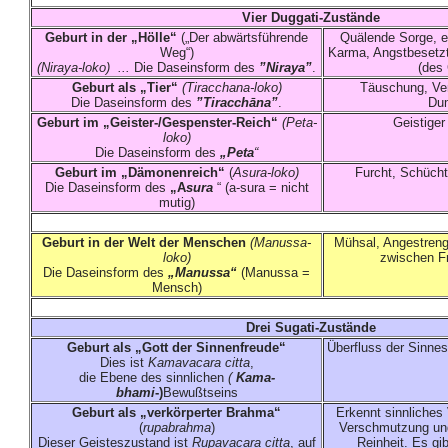
Vier Duggati-Zustände
Geburt in der „Hölle“
(„Der abwärtsführende
Quälende Sorge, ev
Weg“)
Karma, Angstbesetzth
(Niraya-loko) ...
Die Daseinsform des
”Niraya”
.
(des 
Geburt als „Tier“
(Tiracchana-loko)
Täuschung, Ver
Die Daseinsform des
”Tiracchāna”
.
Du
Geburt im „Geister-/Gespenster-Reich“
(Peta-
Geistiger
loko)
Die Daseinsform des
„Peta
“
Geburt im „Dämonenreich“
(
Asura-loko)
Furcht, Schücht
Die Daseinsform des
„A
sura
“ (a-sura = nicht
mutig)
Geburt in der Welt der Menschen
(Manussa-
Mühsal, Angestrengt
loko)
zwischen Fr
Die Daseinsform des
„Manussa“
(Manussa =
Mensch)
Drei Sugati-Zustände
Geburt als „Gott der Sinnenfreude“
Überfluss der Sinnes
Dies ist
Kamavacara citta
,
die Ebene des sinnlichen
(
Kama-
bhami
-)
Bewußtseins
Geburt als „verkörperter Brahma“
Erkennt sinnliches
(
rupabrahma
)
Verschmutzung und 
Dieser Geisteszustand ist
Rupavacara citta
, auf
Reinheit. Es gi