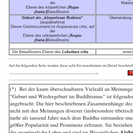
der
Materi
Ebene des körperlichen
(
Rupa-
jhana
-)
Bewußtseins.
Geburt als „körperloser Brahma“
Überwindung d
(
arupabrahma
)
Dieser Geisteszustand ist
Arupavacara citta
, auf
der
Ebene des unkörperlichen
(
Arupa-
jhana
-)
Bewußtseins.
Die Bewußtseins-Ebene des
Lokuttara citta
...
...errei
Auf der folgenden Seite werden diese acht Existenzformen im Detail beschrie
------------------------------------------------------------------------->
*
(
) Bei der kaum überschaubaren Vielzahl an Meinun
“Geburt und Wiedergeburt im Buddhismus” ist folgende
angebracht: Die hier beschriebenen Zusammenhänge deck
nicht mit den Meinungen diverser (insbesondere tibetisch
mehr als tausend Jahre nach dem Buddha entstanden sind
gr0ßer Popularität und Prominenz erfreuen. Sie beziehen
Ajah
die ursprüngliche Lehre und sind im Wesentlichen